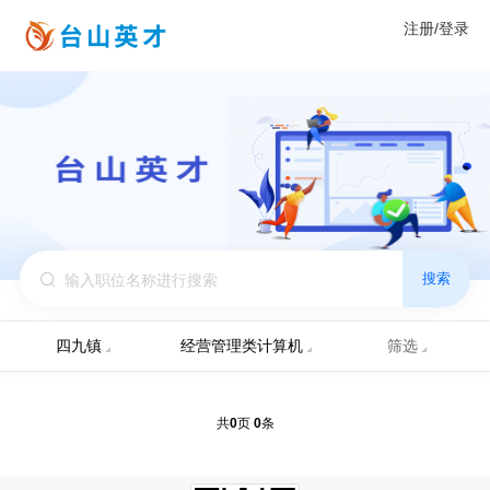
注册/登录
搜索
四九镇
经营管理类计算机
筛选
0
0
共
页
条