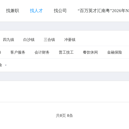
找兼职
找人才
找公司
“百万英才汇南粤”2026
四九镇
白沙镇
三合镇
冲蒌镇
修
客户服务
会计财务
普工技工
餐饮休闲
金融保险
验
共
0
页
0
条