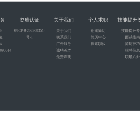
务
资质认证
关于我们
个人求职
技能提升
业
粤ICP备2022093514
关于我们
创建简历
技能提升专
位
号-1
联系我们
简历中心
面试指南
位
广告服务
搜索职位
简历技巧
093514
诚聘英才
招聘信息
免责声明
职场八卦