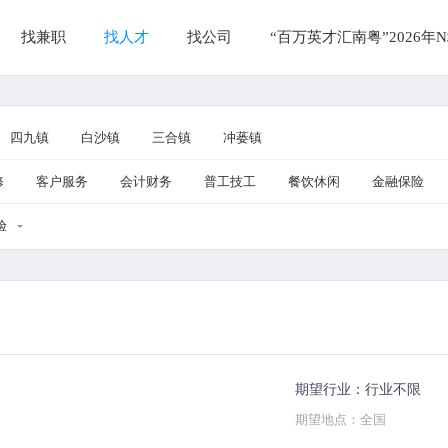
找兼职
找人才
找公司
“百万英才汇南粤”2026
四九镇
白沙镇
三合镇
冲蒌镇
修
客户服务
会计财务
普工技工
餐饮休闲
金融保险
验
期望行业：行业不限
期望地点：全国