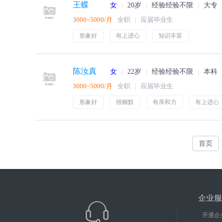
王蝶
女
20岁
经验经验不限
大专
3000~5000/月
全职
应届毕业生
形象好
有上进心
知识丰富
陈汝真
女
22岁
经验经验不限
本科
3000~5000/月
全职
应届毕业生
形象好
很幽默
有亲和力
有上进心
首页
企业服
开通企