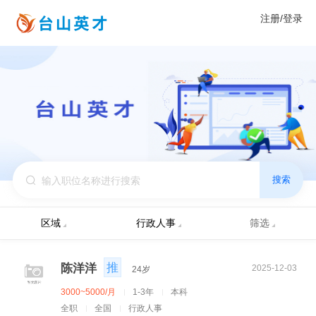
注册/登录
搜索
区域
行政人事
筛选
推
陈洋洋
2025-12-03
24岁
3000~5000/月
1-3年
本科
全职
全国
行政人事