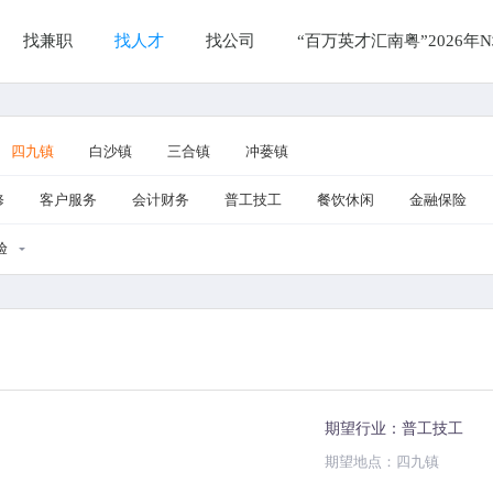
找兼职
找人才
找公司
“百万英才汇南粤”2026
四九镇
白沙镇
三合镇
冲蒌镇
修
客户服务
会计财务
普工技工
餐饮休闲
金融保险
验
期望行业：普工技工
期望地点：四九镇