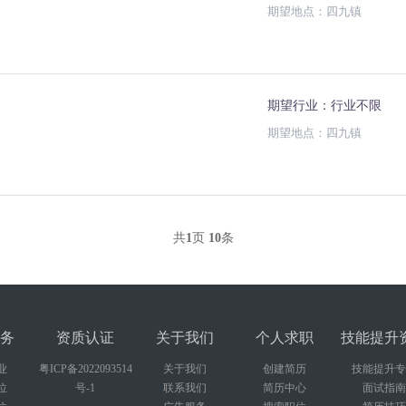
期望地点：四九镇
期望行业：行业不限
期望地点：四九镇
共
1
页
10
条
务
资质认证
关于我们
个人求职
技能提升
业
粤ICP备2022093514
关于我们
创建简历
技能提升专
位
号-1
联系我们
简历中心
面试指南