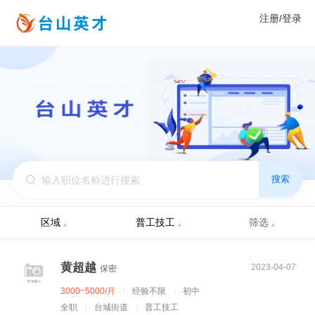
注册/登录
搜索
区域
普工技工
筛选
黄超越
2023-04-07
保密
3000~5000/月
经验不限
初中
全职
台城街道
普工技工