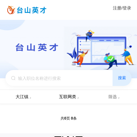
注册/登录
搜索
大江镇
互联网类
筛选
0
0
共
页
条