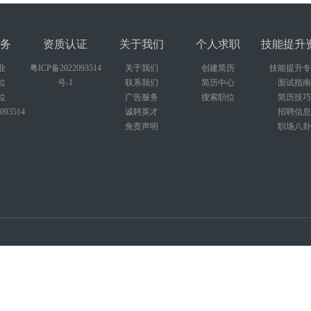
务
资质认证
关于我们
个人求职
技能提升
业
粤ICP备2022093514
关于我们
创建简历
技能提升专
位
号-1
联系我们
简历中心
面试指南
位
广告服务
搜索职位
简历技巧
093514
诚聘英才
招聘信息
免责声明
职场八卦