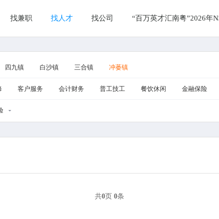
找兼职
找人才
找公司
“百万英才汇南粤”2026
四九镇
白沙镇
三合镇
冲蒌镇
修
客户服务
会计财务
普工技工
餐饮休闲
金融保险
验
共
0
页
0
条