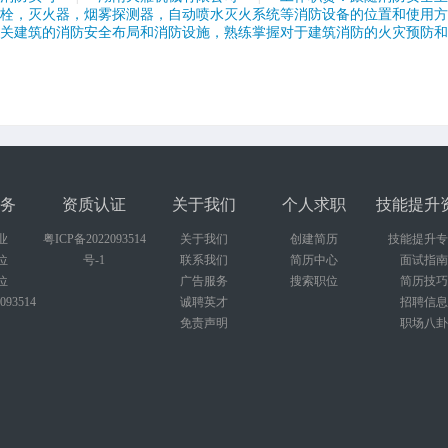
防栓，灭火器，烟雾探测器，自动喷水灭火系统等消防设备的位置和使用
相关建筑的消防安全布局和消防设施，熟练掌握对于建筑消防的火灾预防
。
务
资质认证
关于我们
个人求职
技能提升
业
粤ICP备2022093514
关于我们
创建简历
技能提升专
位
号-1
联系我们
简历中心
面试指南
位
广告服务
搜索职位
简历技巧
093514
诚聘英才
招聘信息
免责声明
职场八卦