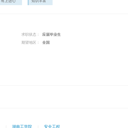
有上进心
知识丰富
求职状态：
应届毕业生
期望地区：
全国
科
湖南工学院
安全工程
|
|