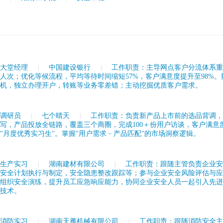
行大堂经理
中国建设银行
工作职责：主导网点客户分流体系
|
|
＋人次；优化等候流程，平均等待时间缩短57%，客户满意度提升至98%
员机，独立办理开户，转账等业务零差错；主动挖掘优质客户需求。
场调研员
七个晴天
工作职责：负责新产品上市前的选品背调
|
|
写，产品投放全链路，覆盖三个商圈，完成100＋份用户访谈，客户满意度
"月度优秀实习生"。掌握"用户需求﹣产品匹配"的市场洞察逻辑。
全生产实习
湖南建材有限公司
工作职责：跟随主管负责企业
|
|
括安全计划执行与制定，安全隐患整改跟踪等；参与企业安全风险评估与
期组织安全演练，提升员工应急响应能力，协同企业安全人员一起引入先
和技术。
筑消防实习
湖南天雁机械有限公司
工作职责：跟随消防安全
|
|