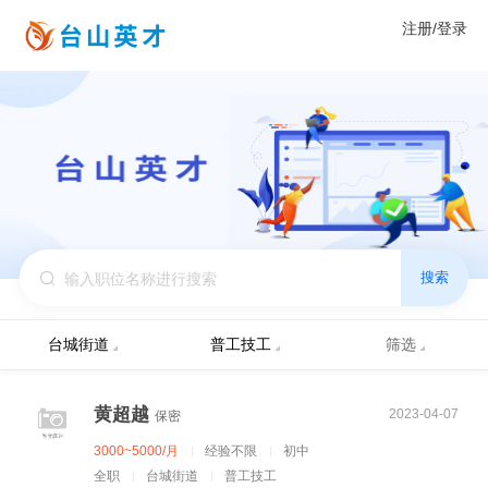
注册/登录
搜索
台城街道
普工技工
筛选
黄超越
2023-04-07
保密
3000~5000/月
经验不限
初中
全职
台城街道
普工技工